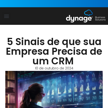
Power Platform
Dynamics 365
Blog Dynage
5 Sinais de que sua
Empresa Precisa de
um CRM
10 de outubro de 2024